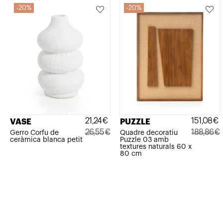
20%
20%
21,24
€
151,08
€
VASE
PUZZLE
26,55
€
188,86
€
Gerro Corfu de
Quadre decoratiu
ceràmica blanca petit
Puzzle 03 amb
El
El
El
El
textures naturals 60 x
80 cm
preu
preu
preu
preu
original
actual
original
actual
era:
és:
era:
és:
26,55€.
21,24€.
188,86€.
151,08€.