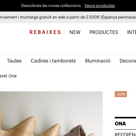
Descobreix les noves col·leccions
Veure productes
nviament i muntatge gratuït en web a partir de 2.500€ (Espanya peninsula
Paga a plaços fins a 3 mesos sense interessos 0% TAE
R E B A I X E S
NEW
PRODUCTES
INT
Taules
Cadires i tamborets
Il·luminació
Decora
aret Ona
20%
ONA
REFERÈN