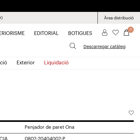
r)
Àrea distribució
0
ERIORISME
EDITORIAL
BOTIGUES
Descarregar catàleg
ció
Exterior
Liquidació
Penjador de paret Ona
CIA
0802-20404002-P