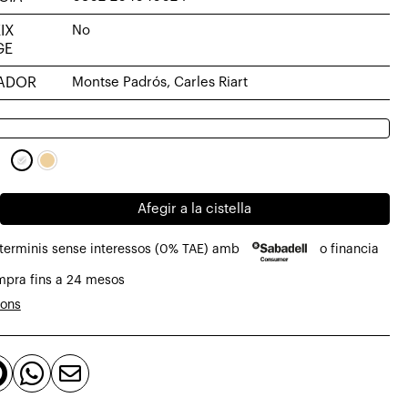
IX
No
GE
ADOR
Montse Padrós, Carles Riart
Afegir a la cistella
 terminis sense interessos (0% TAE) amb
o financia
mpra fins a 24 mesos
ions


