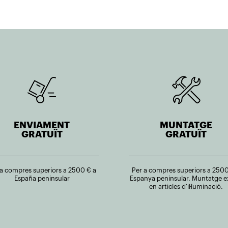
ENVIAMENT
MUNTATGE
GRATUÏT
GRATUÏT
 a compres superiors a 2500 € a
Per a compres superiors a 2500
España peninsular
Espanya peninsular. Muntatge e
en articles d’il·luminació.