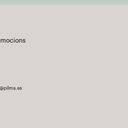
romocions
@pilma.es