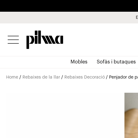
E
pilma
Mobles
Sofàs i butaques
Home
/
Rebaixes de la llar
/
Rebaixes Decoració
/ Penjador de p