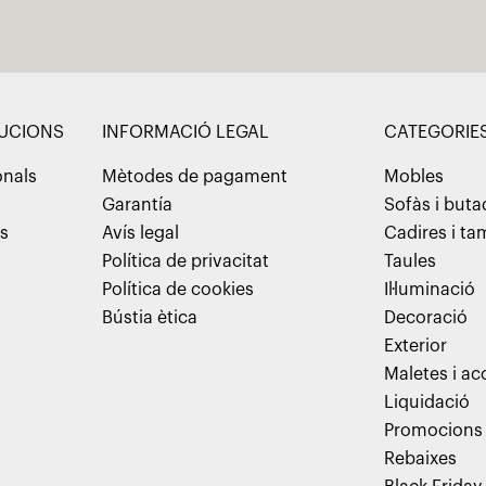
LUCIONS
INFORMACIÓ LEGAL
CATEGORIE
onals
Mètodes de pagament
Mobles
Garantía
Sofàs i but
ns
Avís legal
Cadires i t
Política de privacitat
Taules
Política de cookies
Il·luminació
Bústia ètica
Decoració
Exterior
Maletes i ac
Liquidació
Promocions
Rebaixes