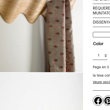
REQUERE
MUNTAT
DISSENY
Color
quantitat
de
Paga en 3
Penjador
de
la teva co
paret
Veure opc
Ona
