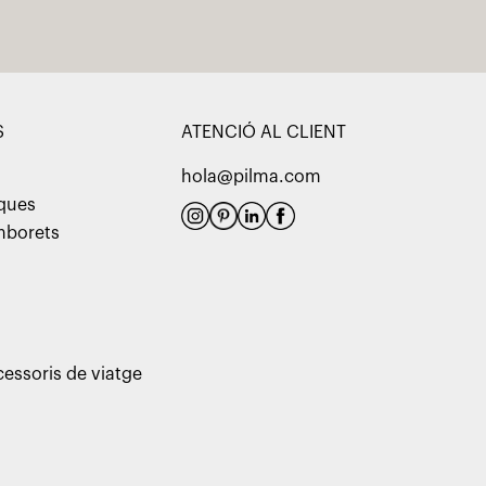
S
ATENCIÓ AL CLIENT
hola@pilma.com
aques
amborets
cessoris de viatge