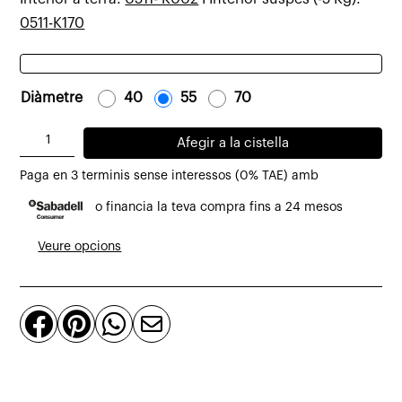
0511-K170
Diàmetre
-
40
-
-
55
-
-
70
-
quantitat
Afegir a la cistella
de
Paga en 3 terminis sense interessos (0% TAE) amb
Pantalla
o financia la teva compra fins a 24 mesos
ovalada
Apollo
Veure opcions
de
polietilè



