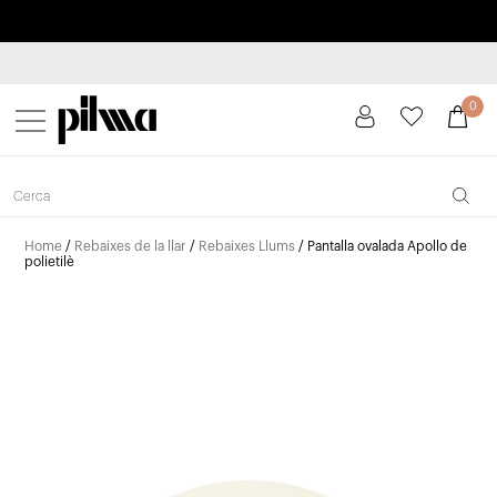
Paga a plaços fins a 3 mesos sense interessos 0% TAE
pilma
0
Home
/
Rebaixes de la llar
/
Rebaixes Llums
/ Pantalla ovalada Apollo de
polietilè