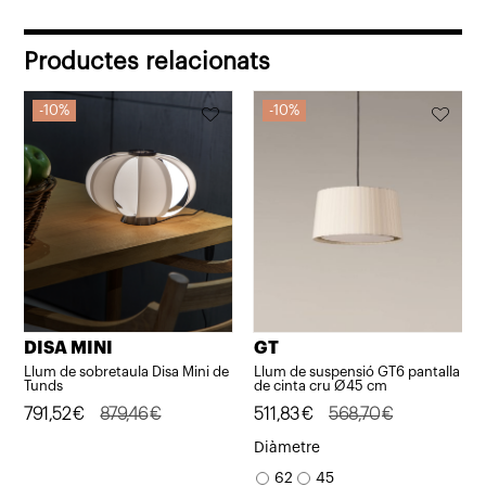
Productes relacionats
10%
10%
DISA MINI
GT
Llum de sobretaula Disa Mini de
Llum de suspensió GT6 pantalla
Tunds
de cinta cru Ø45 cm
El
El
791,52
€
879,46
€
El
El
511,83
€
568,70
€
preu
preu
preu
preu
Diàmetre
original
actual
original
actual
62
45