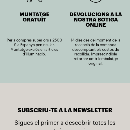
MUNTATGE
DEVOLUCIONS A LA
GRATUÏT
NOSTRA BOTIGA
ONLINE
Per a compres superiors a 2500
14 dies des del moment de la
€ a Espanya peninsular.
recepció de la comanda
Muntatge exclòs en articles
descomptant els costos de
d’il·luminació.
recollida. Imprescindible
retornar amb l'embalatge
original.
SUBSCRIU-TE A LA NEWSLETTER
Sigues el primer a descobrir totes les