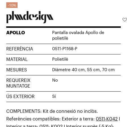
10%
APOLLO
Pantalla ovalada Apollo de
polietilè
REFERÈNCIA
0511-P1168-P
MATERIAL
Polietilè
MESURES
Diàmetre 40 cm, 55 cm, 70 cm
REQUEREIX
No
MUNTATGE
ÚS EXTERIOR
Sí
COMPLEMENTS: Kit de connexió no inclòs.
Referències compatibles: Exterior a terra:
0511-K042
I
Interior a terra:
0511- K002
I Interior suspès (-5 Kg):