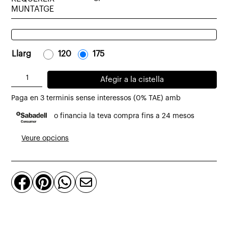
MUNTATGE
Llarg
-
120
-
-
175
-
quantitat
Afegir a la cistella
de
Paga en 3 terminis sense interessos (0% TAE) amb
Moble
o financia la teva compra fins a 24 mesos
TV
Kurve
Veure opcions
de
roure
2




portes
correderes
120
x