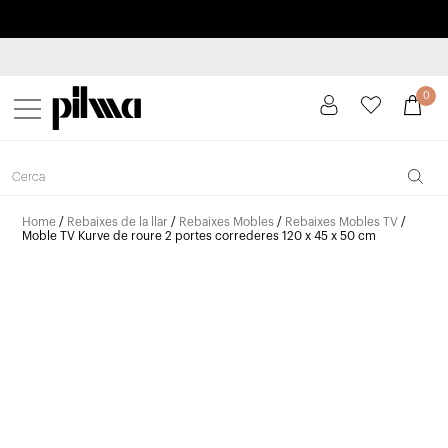
Paga a plaços fins a 3 mesos sense interessos 0% TAE
pilma
0
Home
/
Rebaixes de la llar
/
Rebaixes Mobles
/
Rebaixes Mobles TV
/
Moble TV Kurve de roure 2 portes correderes 120 x 45 x 50 cm