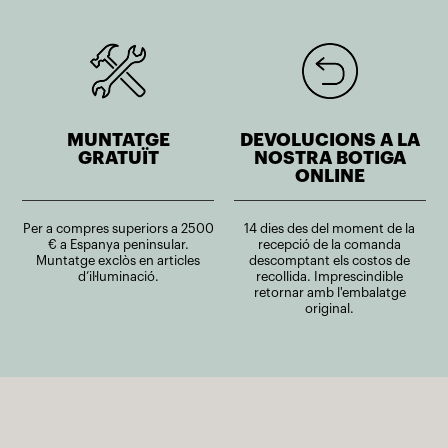
MUNTATGE
DEVOLUCIONS A LA
GRATUÏT
NOSTRA BOTIGA
ONLINE
Per a compres superiors a 2500
14 dies des del moment de la
€ a Espanya peninsular.
recepció de la comanda
Muntatge exclòs en articles
descomptant els costos de
d’il·luminació.
recollida. Imprescindible
retornar amb l'embalatge
original.