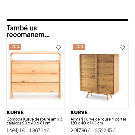
45
x
50
També us
cm
recomanem…
20%
20%
KURVE
KURVE
Còmoda Kurve de roure amb 3
Armari Kurve de roure 4 portes
calaixos 90 x 40 x 81 cm
120 x 40 x 140 cm
El
El
1.494,11
€
1.867,64
€
El
El
2.017,96
€
2.522,45
€