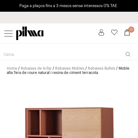
Paga a plaços fins a 3 mesos sense interessos 0% TAE
pilma
0
Home
/
Rebaixes de la llar
/
Rebaixes Mobles
/
Rebaixes Bufets
/ Moble
alta Tera de roure natural i resina de ciment terracota