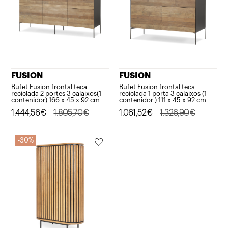
FUSION
FUSION
Bufet Fusion frontal teca
Bufet Fusion frontal teca
reciclada 2 portes 3 calaixos(1
reciclada 1 porta 3 calaixos (1
contenidor) 166 x 45 x 92 cm
contenidor ) 111 x 45 x 92 cm
El
El
1.444,56
€
1.805,70
€
El
El
1.061,52
€
1.326,90
€
preu
preu
preu
preu
original
actual
original
actual
30%
era:
és:
era:
és:
1.805,70€.
1.444,56€.
1.326,90€.
1.061,52€.