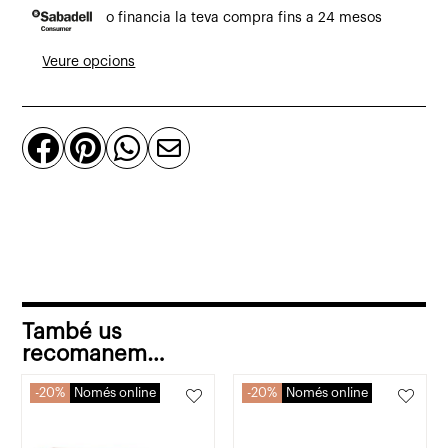
o financia la teva compra fins a 24 mesos
alta
Tera
Veure opcions
de
roure
natural




i
resina
de
ciment
terracota
També us
recomanem…
20%
Només online
20%
Només online