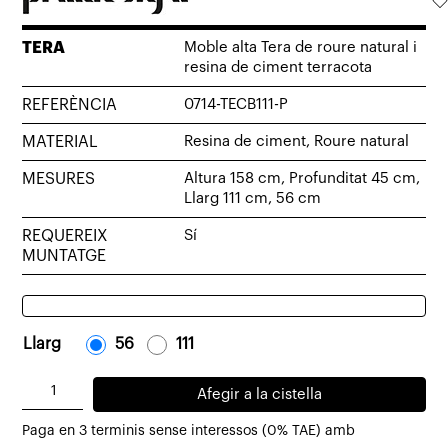
TERA
Moble alta Tera de roure natural i
resina de ciment terracota
REFERÈNCIA
0714-TECB111-P
MATERIAL
Resina de ciment, Roure natural
MESURES
Altura 158 cm, Profunditat 45 cm,
Llarg 111 cm, 56 cm
REQUEREIX
Sí
MUNTATGE
Llarg
-
56
-
-
111
-
quantitat
Afegir a la cistella
de
Paga en 3 terminis sense interessos (0% TAE) amb
Moble