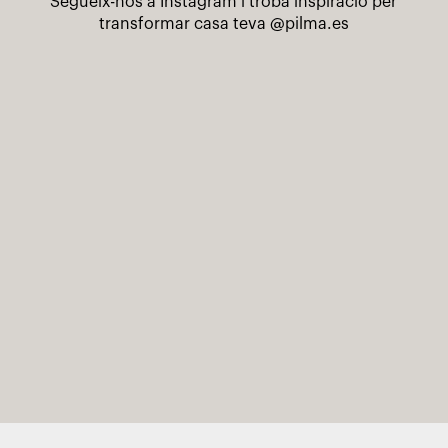
Segueix-nos a Instagram i troba inspiració per
transformar casa teva
@pilma.es