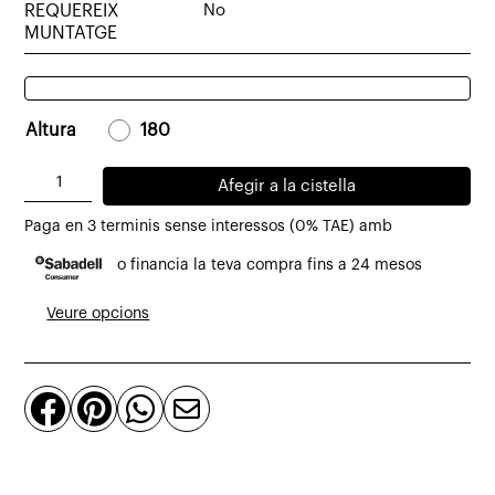
REQUEREIX
No
MUNTATGE
Altura
-
180
-
quantitat
Afegir a la cistella
de
Paga en 3 terminis sense interessos (0% TAE) amb
Mirall
o financia la teva compra fins a 24 mesos
Fold
de
Veure opcions
roure
natural



