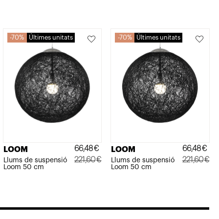
70%
Últimes unitats
70%
Últimes unitats
66,48
€
66,48
€
LOOM
LOOM
221,60
€
221,60
€
Llums de suspensió
Llums de suspensió
Loom 50 cm
Loom 50 cm
El
El
El
El
preu
preu
preu
preu
original
actual
original
actual
era:
és:
era:
és: