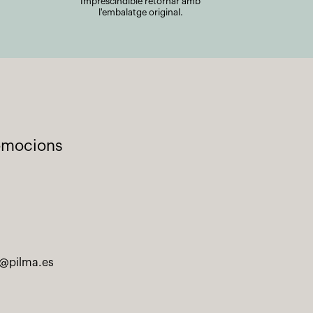
Imprescindible retornar amb
l'embalatge original.
romocions
@pilma.es