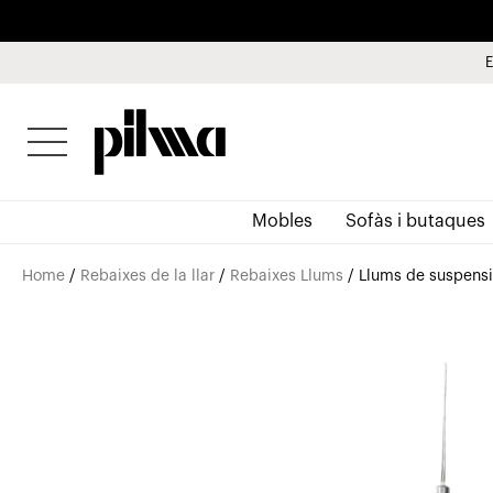
E
pilma
Mobles
Sofàs i butaques
Home
/
Rebaixes de la llar
/
Rebaixes Llums
/ Llums de suspens