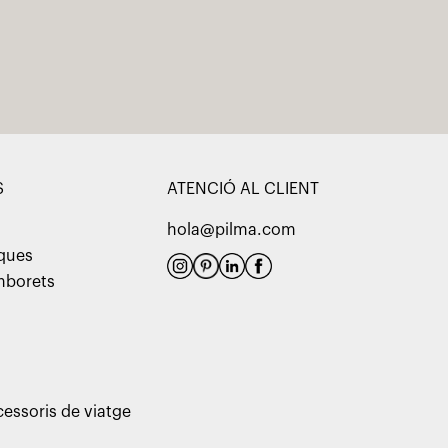
S
ATENCIÓ AL CLIENT
hola@pilma.com
aques
amborets
cessoris de viatge