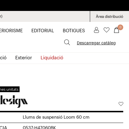
r)
Àrea distribució
0
ERIORISME
EDITORIAL
BOTIGUES
Descarregar catàleg
ció
Exterior
Liquidació
mes unitats
Llums de suspensió Loom 60 cm
CIA
0537-H47060BK