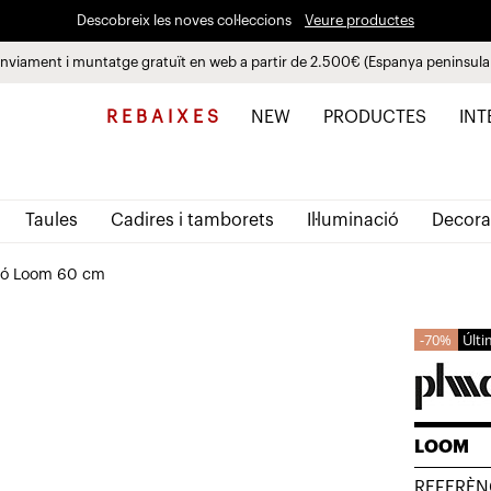
Descobreix les noves col·leccions
Veure productes
nviament i muntatge gratuït en web a partir de 2.500€ (Espanya peninsula
Paga a plaços fins a 3 mesos sense interessos 0% TAE
R E B A I X E S
NEW
PRODUCTES
INT
Taules
Cadires i tamborets
Il·luminació
Decora
ió Loom 60 cm
70%
Últi
LOOM
REFERÈN