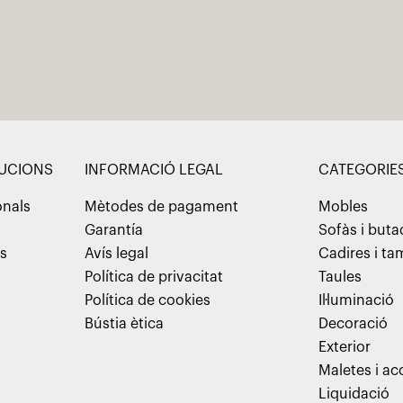
LUCIONS
INFORMACIÓ LEGAL
CATEGORIE
onals
Mètodes de pagament
Mobles
Garantía
Sofàs i but
ns
Avís legal
Cadires i t
Política de privacitat
Taules
Política de cookies
Il·luminació
Bústia ètica
Decoració
Exterior
Maletes i ac
Liquidació