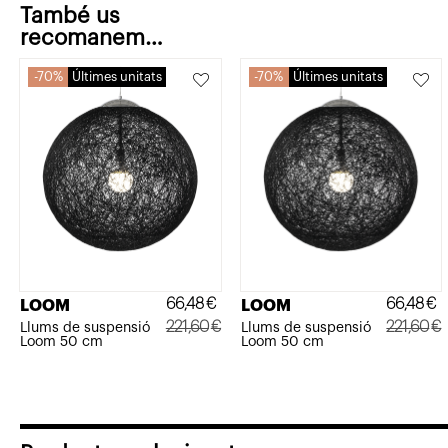
També us
recomanem…
70%
Últimes unitats
70%
Últimes unitats
66,48
€
66,48
€
LOOM
LOOM
221,60
€
221,60
€
Llums de suspensió
Llums de suspensió
Loom 50 cm
Loom 50 cm
El
El
El
El
preu
preu
preu
preu
original
actual
original
actual
era:
és:
era:
és: