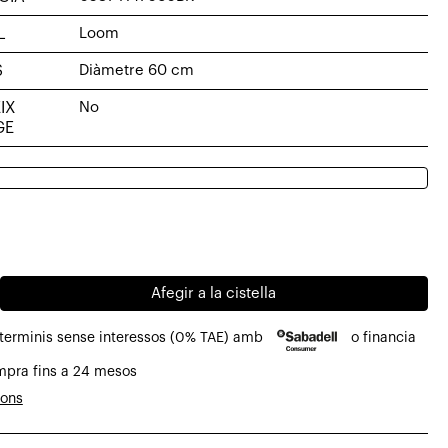
L
Loom
S
Diàmetre 60 cm
IX
No
GE
al
Afegir a la cistella
0€.
.
 terminis sense interessos (0% TAE) amb
o financia
mpra fins a 24 mesos
ó
ions