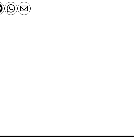


