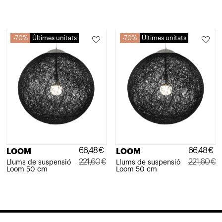
70%
Últimes unitats
70%
Últimes unitats
66,48
€
66,48
€
LOOM
LOOM
221,60
€
221,60
€
Llums de suspensió
Llums de suspensió
Loom 50 cm
Loom 50 cm
El
El
El
El
preu
preu
preu
preu
original
actual
original
actual
era:
és:
era:
és: