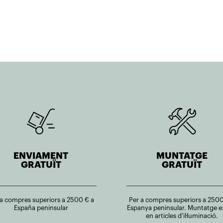
ENVIAMENT
MUNTATGE
GRATUÏT
GRATUÏT
 a compres superiors a 2500 € a
Per a compres superiors a 2500
España peninsular
Espanya peninsular. Muntatge e
en articles d’il·luminació.