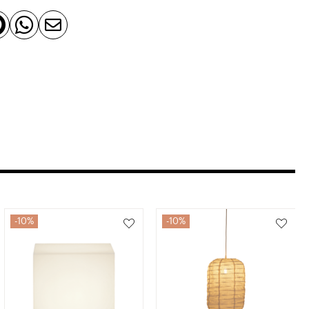



10%
10%