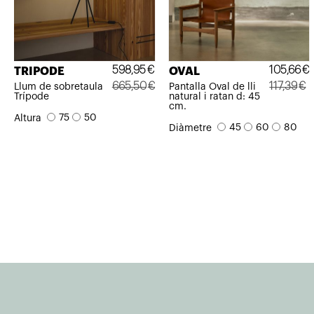
598,95
€
105,66
€
TRIPODE
OVAL
665,50
€
117,39
€
Llum de sobretaula
Pantalla Oval de lli
Trípode
natural i ratan d: 45
El
El
El
El
cm.
75
50
Altura
preu
preu
preu
preu
45
60
80
Diàmetre
original
actual
original
actual
era:
és:
era:
és:
665,50€.
598,95€.
117,39€.
105,66€.