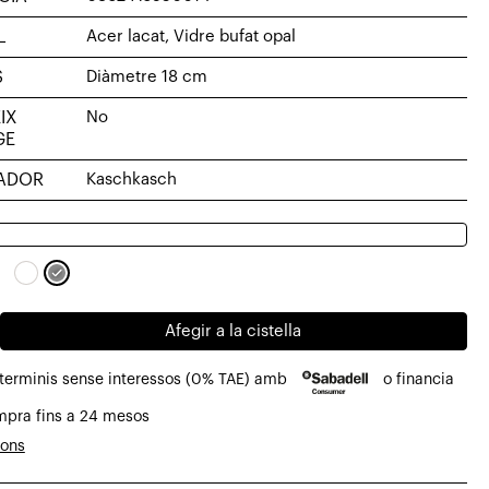
L
Acer lacat, Vidre bufat opal
S
Diàmetre 18 cm
IX
No
GE
ADOR
Kaschkasch
Afegir a la cistella
 terminis sense interessos (0% TAE) amb
o financia
la
mpra fins a 24 mesos
ions
l