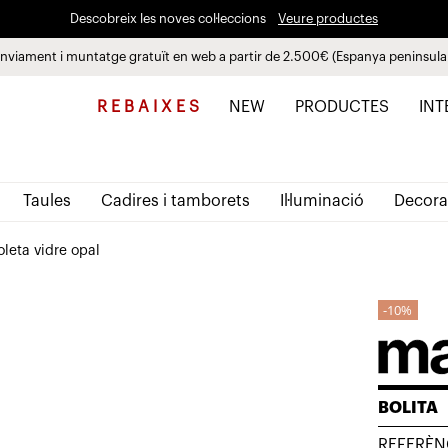
Descobreix les noves col·leccions
Veure productes
nviament i muntatge gratuït en web a partir de 2.500€ (Espanya peninsula
Paga a plaços fins a 3 mesos sense interessos 0% TAE
R E B A I X E S
NEW
PRODUCTES
INT
Taules
Cadires i tamborets
Il·luminació
Decora
leta vidre opal
10%
BOLITA
REFERÈN