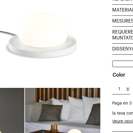
MATERIA
MESURE
REQUERE
MUNTAT
DISSENY
Color
quantitat
de
Paga en 3
Llum
sobretau
la teva co
Boleta
Veure opc
vidre opa