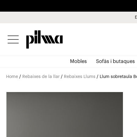
E
pilma
Mobles
Sofàs i butaques
Home
/
Rebaixes de la llar
/
Rebaixes Llums
/ Llum sobretaula Bo