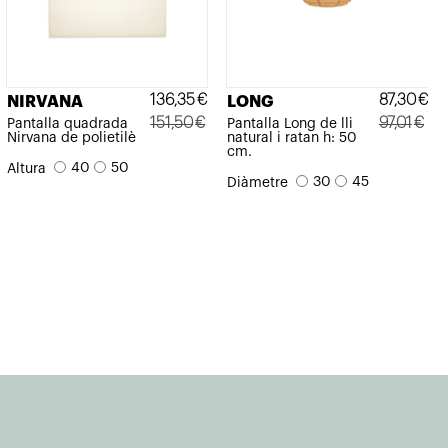
136,35
€
87,30
€
NIRVANA
LONG
151,50
€
97,01
€
Pantalla quadrada
Pantalla Long de lli
Nirvana de polietilè
natural i ratan h: 50
El
El
El
El
cm.
40
50
Altura
preu
preu
preu
preu
30
45
Diàmetre
original
actual
original
actual
era:
és:
era:
és:
151,50€.
136,35€.
97,01€.
87,30€.