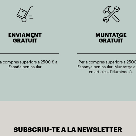
ENVIAMENT
MUNTATGE
GRATUÏT
GRATUÏT
 a compres superiors a 2500 € a
Per a compres superiors a 2500
España peninsular
Espanya peninsular. Muntatge e
en articles d’il·luminació.
SUBSCRIU-TE A LA NEWSLETTER