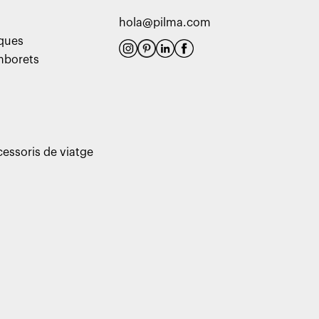
hola@pilma.com
aques
amborets
cessoris de viatge