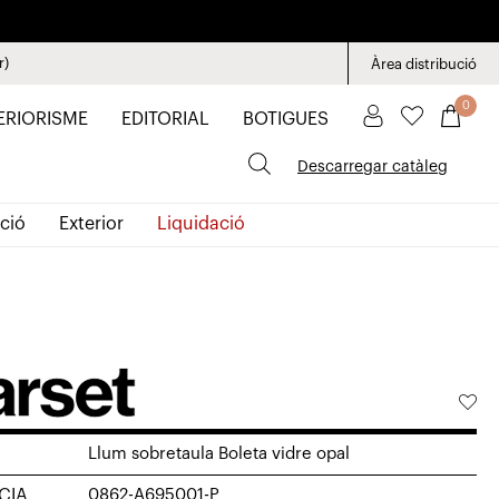
r)
Àrea distribució
0
ERIORISME
EDITORIAL
BOTIGUES
Descarregar catàleg
ció
Exterior
Liquidació
Llum sobretaula Boleta vidre opal
CIA
0862-A695001-P