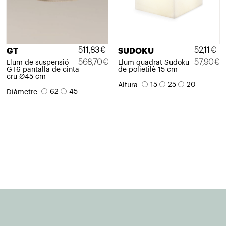
511,83
€
52,11
€
GT
SUDOKU
568,70
€
57,90
€
Llum de suspensió
Llum quadrat Sudoku
GT6 pantalla de cinta
de polietilè 15 cm
El
El
El
El
cru Ø45 cm
15
25
20
Altura
preu
preu
preu
preu
62
45
Diàmetre
original
actual
original
actual
era:
és:
era:
és:
568,70€.
511,83€.
57,90€.
52,11€.