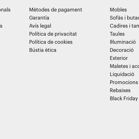
onals
Mètodes de pagament
Mobles
Garantía
Sofàs i but
ns
Avís legal
Cadires i t
Política de privacitat
Taules
Política de cookies
Il·luminació
Bústia ètica
Decoració
Exterior
Maletes i ac
Liquidació
Promocions
Rebaixes
Black Friday