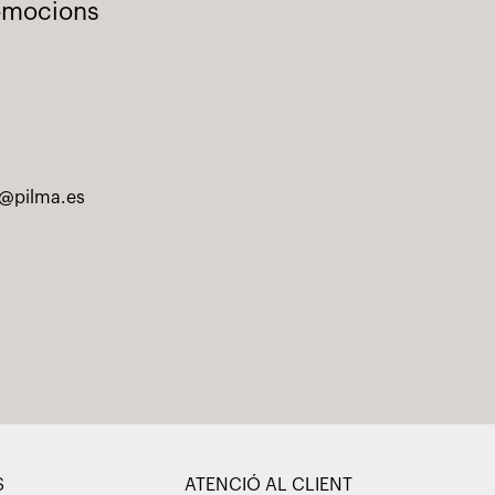
romocions
@pilma.es
S
ATENCIÓ AL CLIENT