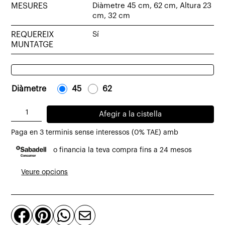
MESURES
Diàmetre 45 cm, 62 cm, Altura 23
cm, 32 cm
REQUEREIX
Sí
MUNTATGE
Diàmetre
-
45
-
-
62
-
quantitat
Afegir a la cistella
de
Paga en 3 terminis sense interessos (0% TAE) amb
Llum
o financia la teva compra fins a 24 mesos
de
suspensió
Veure opcions
GT6
pantalla
de




cinta