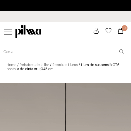
Paga a plaços fins a 3 mesos sense interessos 0% TAE
pilma
0
Home
/
Rebaixes de la llar
/
Rebaixes Llums
/ Llum de suspensió GT6
pantalla de cinta cru Ø45 cm