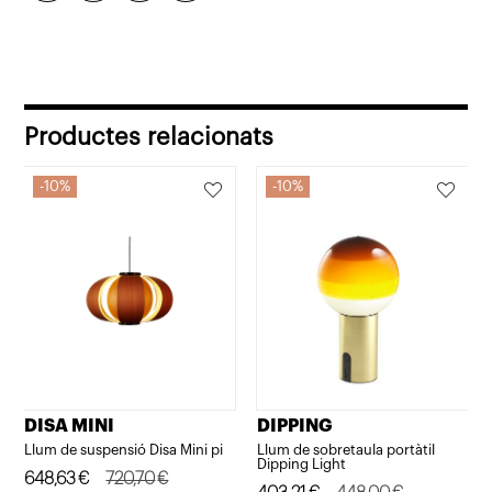
cru Ø45 cm
Productes relacionats
10%
10%
DISA MINI
DIPPING
Llum de suspensió Disa Mini pi
Llum de sobretaula portàtil
Dipping Light
El
El
648,63
€
720,70
€
El
El