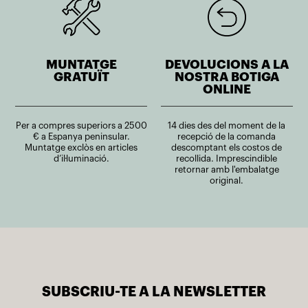
MUNTATGE
DEVOLUCIONS A LA
GRATUÏT
NOSTRA BOTIGA
ONLINE
Per a compres superiors a 2500
14 dies des del moment de la
€ a Espanya peninsular.
recepció de la comanda
Muntatge exclòs en articles
descomptant els costos de
d’il·luminació.
recollida. Imprescindible
retornar amb l'embalatge
original.
SUBSCRIU-TE A LA NEWSLETTER