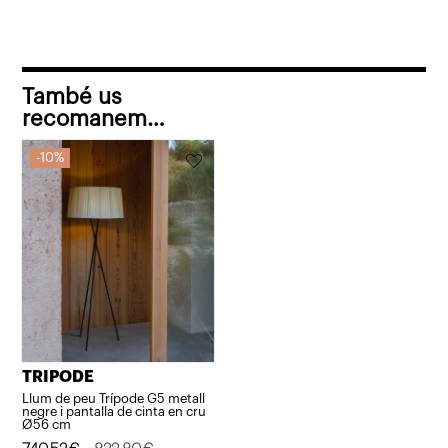
També us
recomanem…
10%
TRIPODE
Llum de peu Trípode G5 metall
negre i pantalla de cinta en cru
Ø56 cm