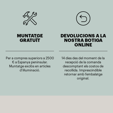
MUNTATGE
DEVOLUCIONS A LA
GRATUÏT
NOSTRA BOTIGA
ONLINE
Per a compres superiors a 2500
14 dies des del moment de la
€ a Espanya peninsular.
recepció de la comanda
Muntatge exclòs en articles
descomptant els costos de
d’il·luminació.
recollida. Imprescindible
retornar amb l'embalatge
original.