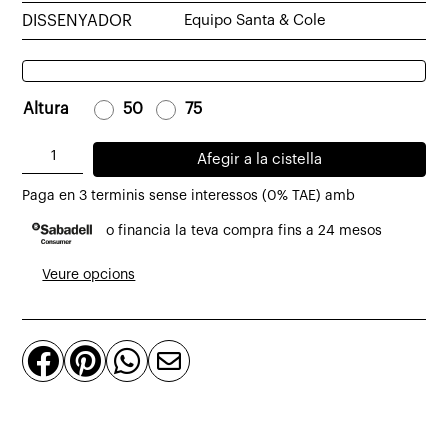
DISSENYADOR
Equipo Santa & Cole
Altura
-
50
-
-
75
-
quantitat
Afegir a la cistella
de
Paga en 3 terminis sense interessos (0% TAE) amb
Llum
o financia la teva compra fins a 24 mesos
de
sobretaula
Veure opcions
Trípode



