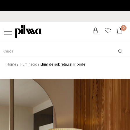
Paga a plaços fins a 3 mesos sense interessos 0% TAE
pilma
0
Home
/
Il·luminació
/ Llum de sobretaula Trípode