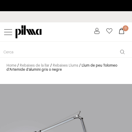
Paga a plaços fins a 3 mesos sense interessos 0% TAE
pilma
0
Home
/
Rebaixes de la llar
/
Rebaixes Llums
/ Llum de peu Tolomeo
d’Artemide d’alumini gris o negre