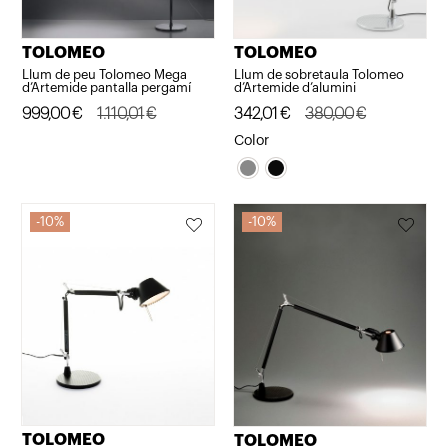
TOLOMEO
TOLOMEO
Llum de peu Tolomeo Mega
Llum de sobretaula Tolomeo
d’Artemide pantalla pergamí
d’Artemide d’alumini
El
El
999,00
€
1.110,01
€
El
El
342,01
€
380,00
€
preu
preu
preu
preu
Color
original
actual
original
actual
era:
és:
era:
és:
1.110,01€.
999,00€.
380,00€.
342,01€.
10%
10%
TOLOMEO
TOLOMEO