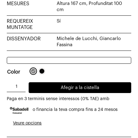
MESURES
Altura 167 cm, Profunditat 100
cm
REQUEREIX
Sí
MUNTATGE
DISSENYADOR
Michele de Lucchi, Giancarlo
Fassina
Color
quantitat
Afegir a la cistella
de
Paga en 3 terminis sense interessos (0% TAE) amb
Llum
o financia la teva compra fins a 24 mesos
de
peu
Veure opcions
Tolomeo
d'Artemide