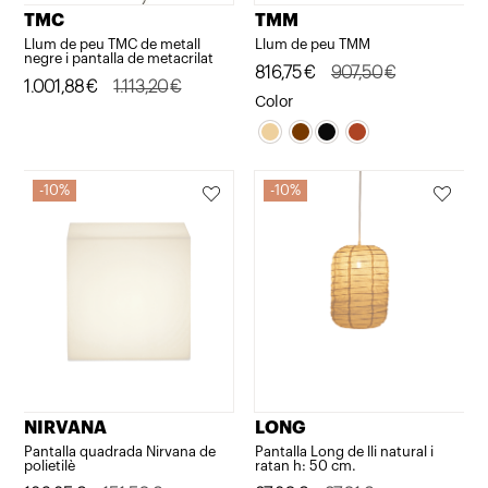
TMC
TMM
Llum de peu TMC de metall
Llum de peu TMM
negre i pantalla de metacrilat
El
El
816,75
€
907,50
€
El
El
1.001,88
€
1.113,20
€
preu
preu
Color
preu
preu
original
actual
original
actual
era:
és:
era:
és:
907,50€.
816,75€.
10%
10%
1.113,20€.
1.001,88€.
NIRVANA
LONG
Pantalla quadrada Nirvana de
Pantalla Long de lli natural i
polietilè
ratan h: 50 cm.