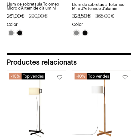
Llum de sobretaula Tolomeo
Llum de sobretaula Tolomeo
Micro d’Artemide d’alumini
Mini d’Artemide d’alumini
El
El
261,00
€
290,00
€
El
El
328,50
€
365,00
€
preu
preu
preu
preu
Color
Color
original
actual
original
actual
era:
és:
era:
és:
290,00€.
261,00€.
365,00€.
328,50€.
Productes relacionats
10%
Top vendes
10%
Top vendes