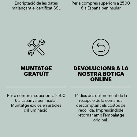
Encriptació de les dates
Per a compres superiors a 2500
mitjançant el certificat SSL
€ a España peninsular
MUNTATGE
DEVOLUCIONS A LA
GRATUÏT
NOSTRA BOTIGA
ONLINE
Per a compres superiors a 2500
14 dies des del moment de la
€ a Espanya peninsular.
recepció de la comanda
Muntatge exclòs en articles
descomptant els costos de
d’il·luminació.
recollida. Imprescindible
retornar amb l'embalatge
original.