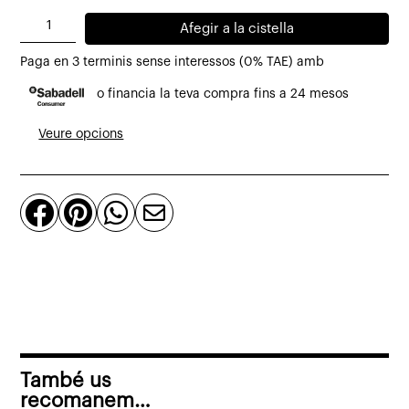
quantitat
Afegir a la cistella
de
Paga en 3 terminis sense interessos (0% TAE) amb
Llum
o financia la teva compra fins a 24 mesos
de
peu
Veure opcions
Funiculi
de
Marset




negre,
gris
o
terracota
També us
recomanem…