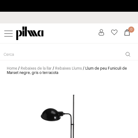
Paga a plaços fins a 3 mesos sense interessos 0% TAE
pilma
0
Home
/
Rebaixes de la llar
/
Rebaixes Llums
/ Llum de peu Funiculi de
Marset negre, gris o terracota