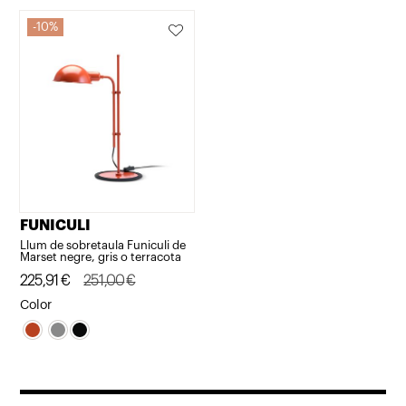
10%
FUNICULI
Llum de sobretaula Funiculi de
Marset negre, gris o terracota
El
El
225,91
€
251,00
€
preu
preu
Color
original
actual
era:
és:
251,00€.
225,91€.