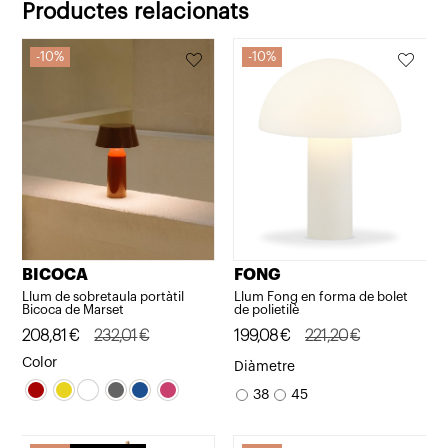
Productes relacionats
10%
10%
BICOCA
FONG
Llum de sobretaula portàtil
Llum Fong en forma de bolet
Bicoca de Marset
de polietilè
El
El
208,81
€
232,01
€
El
El
199,08
€
221,20
€
preu
preu
preu
preu
Color
Diàmetre
original
actual
original
actual
38
45
era:
és:
era:
és:
232,01€.
208,81€.
221,20€.
199,08€.