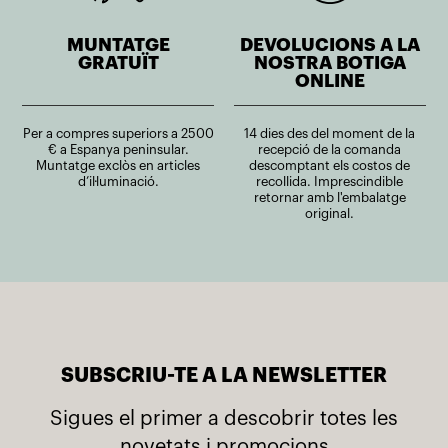
MUNTATGE
DEVOLUCIONS A LA
GRATUÏT
NOSTRA BOTIGA
ONLINE
Per a compres superiors a 2500
14 dies des del moment de la
€ a Espanya peninsular.
recepció de la comanda
Muntatge exclòs en articles
descomptant els costos de
d’il·luminació.
recollida. Imprescindible
retornar amb l'embalatge
original.
SUBSCRIU-TE A LA NEWSLETTER
Sigues el primer a descobrir totes les
novetats i promocions