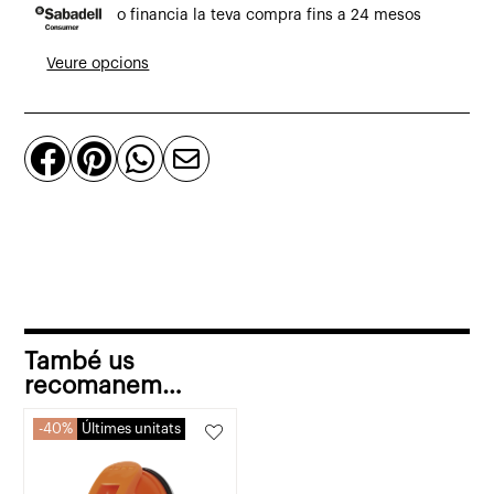
o financia la teva compra fins a 24 mesos
amb
ventosa
Veure opcions
vermell
5
cm




També us
recomanem…
40%
Últimes unitats