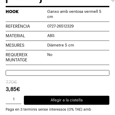
HOOK
Ganxo amb ventosa vermell 5
cm
REFERÈNCIA
0727-26512329
MATERIAL
ABS
MESURES
Diàmetre 5 cm
REQUEREIX
No
MUNTATGE
El
El
7,70
€
preu
preu
3,85
€
original
actual
quantitat
Afegir a la cistella
era:
és:
de
7,70€.
3,85€.
Paga en 3 terminis sense interessos (0% TAE) amb
Ganxo