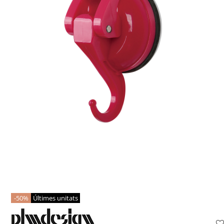
50%
Últimes unitats