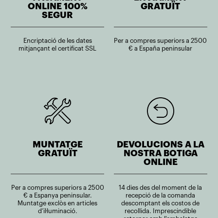
ONLINE 100%
GRATUÏT
SEGUR
Encriptació de les dates
Per a compres superiors a 2500
mitjançant el certificat SSL
€ a España peninsular
MUNTATGE
DEVOLUCIONS A LA
GRATUÏT
NOSTRA BOTIGA
ONLINE
Per a compres superiors a 2500
14 dies des del moment de la
€ a Espanya peninsular.
recepció de la comanda
Muntatge exclòs en articles
descomptant els costos de
d’il·luminació.
recollida. Imprescindible