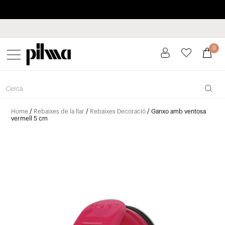
Paga a plaços fins a 3 mesos sense interessos 0% TAE
pilma
0
Home
/
Rebaixes de la llar
/
Rebaixes Decoració
/ Ganxo amb ventosa
vermell 5 cm