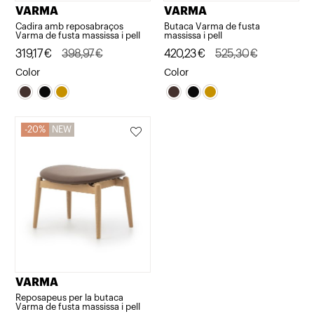
VARMA
VARMA
Cadira amb reposabraços
Butaca Varma de fusta
Varma de fusta massissa i pell
massissa i pell
El
El
319,17
€
398,97
€
El
El
420,23
€
525,30
€
preu
preu
preu
preu
Color
Color
original
actual
original
actual
era:
és:
era:
és:
398,97€.
319,17€.
525,30€.
420,23€.
20%
NEW
VARMA
Reposapeus per la butaca
Varma de fusta massissa i pell