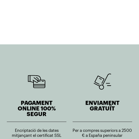
preu
preu
original
actual
era:
és:
357,10€.
285,68€.
PAGAMENT
ENVIAMENT
ONLINE 100%
GRATUÏT
SEGUR
Encriptació de les dates
Per a compres superiors a 2500
mitjançant el certificat SSL
€ a España peninsular