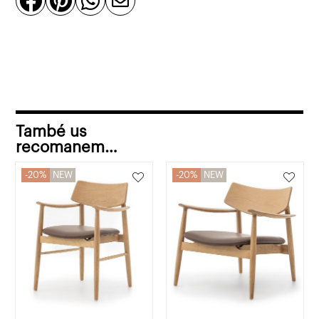




pell
També us
recomanem…
20%
NEW
20%
NEW