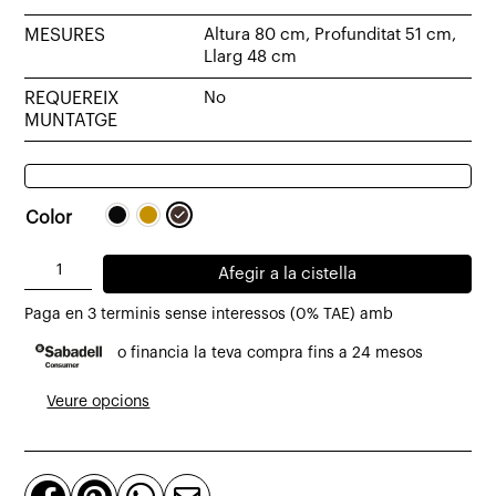
MESURES
Altura 80 cm, Profunditat 51 cm,
Llarg 48 cm
REQUEREIX
No
MUNTATGE
Color
quantitat
Afegir a la cistella
de
Paga en 3 terminis sense interessos (0% TAE) amb
Cadira
o financia la teva compra fins a 24 mesos
Varma
de
Veure opcions
fusta
massissa
i