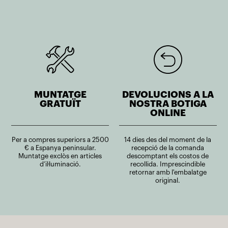
MUNTATGE
DEVOLUCIONS A LA
GRATUÏT
NOSTRA BOTIGA
ONLINE
Per a compres superiors a 2500
14 dies des del moment de la
€ a Espanya peninsular.
recepció de la comanda
Muntatge exclòs en articles
descomptant els costos de
d’il·luminació.
recollida. Imprescindible
retornar amb l'embalatge
original.