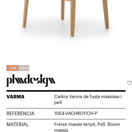
20%
NEW
VARMA
Cadira Varma de fusta massissa i
pell
REFERÈNCIA
1054-VACHRO11CH-P
MATERIAL
Freixe massís tenyit, Pell, Roure
massís