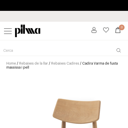
Paga a plaços fins a 3 mesos sense interessos 0% TAE
pilma
0
Home
/
Rebaixes de la llar
/
Rebaixes Cadires
/ Cadira Varma de fusta
massissa i pell