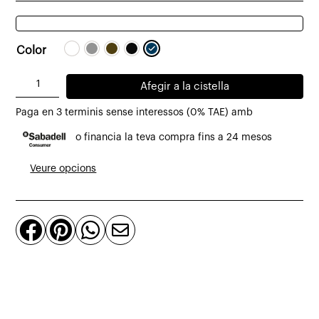
Color
quantitat
Afegir a la cistella
de
Paga en 3 terminis sense interessos (0% TAE) amb
Cadira
o financia la teva compra fins a 24 mesos
AI
amb
Veure opcions
reposabraços



