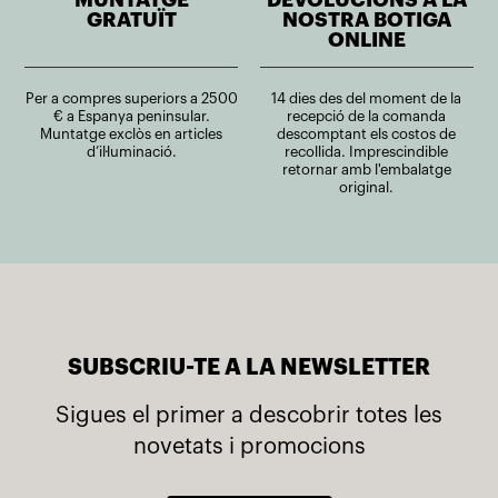
GRATUÏT
NOSTRA BOTIGA
ONLINE
Per a compres superiors a 2500
14 dies des del moment de la
€ a Espanya peninsular.
recepció de la comanda
Muntatge exclòs en articles
descomptant els costos de
d’il·luminació.
recollida. Imprescindible
retornar amb l'embalatge
original.
SUBSCRIU-TE A LA NEWSLETTER
Sigues el primer a descobrir totes les
novetats i promocions