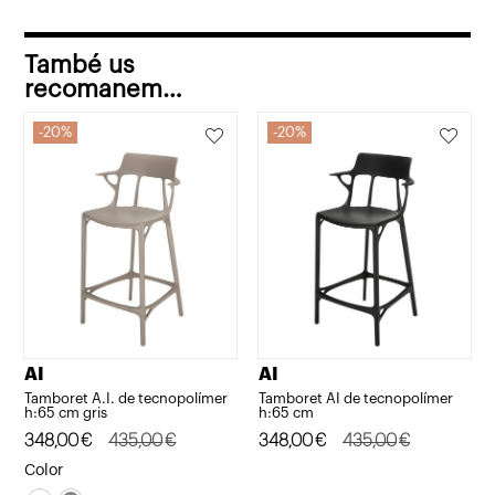
També us
recomanem…
20%
20%
AI
AI
Tamboret A.I. de tecnopolímer
Tamboret AI de tecnopolímer
h:65 cm gris
h:65 cm
El
El
348,00
€
435,00
€
El
El
348,00
€
435,00
€
preu
preu
preu
preu
Color