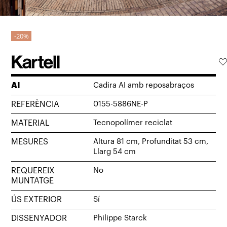
20%
AI
Cadira AI amb reposabraços
REFERÈNCIA
0155-5886NE-P
MATERIAL
Tecnopolímer reciclat
MESURES
Altura 81 cm, Profunditat 53 cm,
Llarg 54 cm
REQUEREIX
No
MUNTATGE
ÚS EXTERIOR
Sí
DISSENYADOR
Philippe Starck