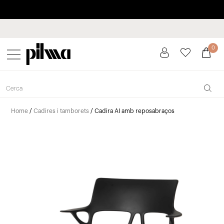
Paga a plaços fins a 3 mesos sense interessos 0% TAE
pilma
0
Home
/
Cadires i tamborets
/ Cadira AI amb reposabraços