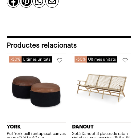




sorra
o
terracota
Productes relacionats
30%
Últimes unitats
50%
Últimes unitats
YORK
DANOUT
Puf York pell i entapissat canvas
Sofà Danout 3 places de ratan
negre Ø 50 x 40 cm
sintètic i teca massissa 184 x 78