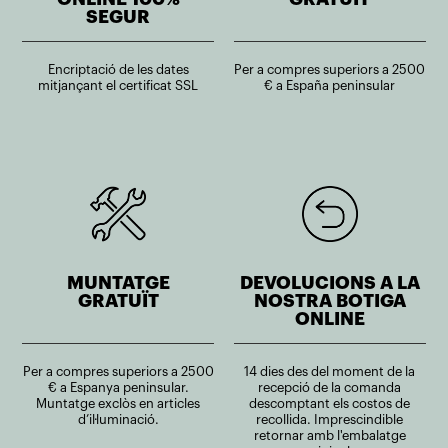
SEGUR
Encriptació de les dates
Per a compres superiors a 2500
mitjançant el certificat SSL
€ a España peninsular
MUNTATGE
DEVOLUCIONS A LA
GRATUÏT
NOSTRA BOTIGA
ONLINE
Per a compres superiors a 2500
14 dies des del moment de la
€ a Espanya peninsular.
recepció de la comanda
Muntatge exclòs en articles
descomptant els costos de
d’il·luminació.
recollida. Imprescindible
retornar amb l'embalatge