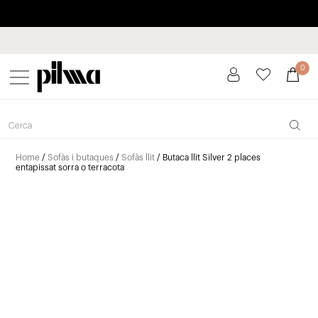
Paga a plaços fins a 3 mesos sense interessos 0% TAE
pilma
0
Home
/
Sofàs i butaques
/
Sofàs llit
/ Butaca llit Silver 2 places
entapissat sorra o terracota