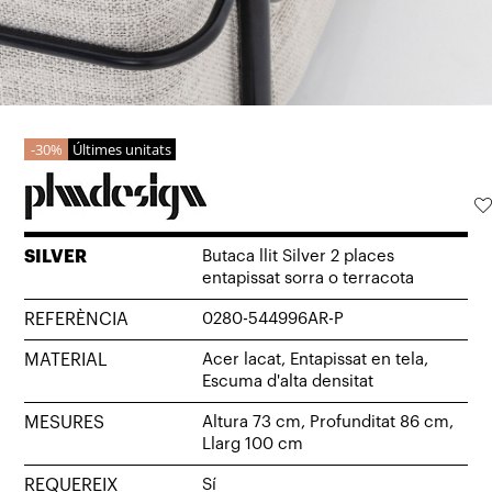
30%
Últimes unitats
SILVER
Butaca llit Silver 2 places
entapissat sorra o terracota
REFERÈNCIA
0280-544996AR-P
MATERIAL
Acer lacat, Entapissat en tela,
Escuma d'alta densitat
MESURES
Altura 73 cm, Profunditat 86 cm,
Llarg 100 cm
REQUEREIX
Sí