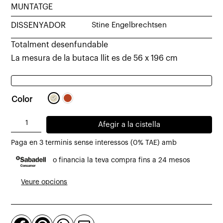
MUNTATGE
DISSENYADOR
Stine Engelbrechtsen
Totalment desenfundable
La mesura de la butaca llit es de 56 x 196 cm
Color
quantitat
Afegir a la cistella
de
Paga en 3 terminis sense interessos (0% TAE) amb
Butaca
o financia la teva compra fins a 24 mesos
llit
Silver
Veure opcions
2
places
entapissat