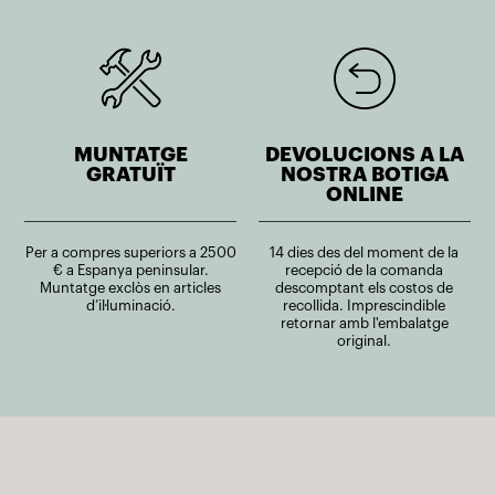
MUNTATGE
DEVOLUCIONS A LA
GRATUÏT
NOSTRA BOTIGA
ONLINE
Per a compres superiors a 2500
14 dies des del moment de la
€ a Espanya peninsular.
recepció de la comanda
Muntatge exclòs en articles
descomptant els costos de
d’il·luminació.
recollida. Imprescindible
retornar amb l'embalatge
original.