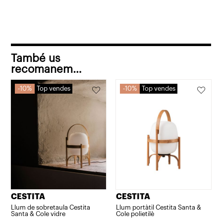
d'interior
i
exterior
També us
recomanem…
10%
Top vendes
10%
Top vendes
CESTITA
CESTITA
Llum de sobretaula Cestita
Llum portàtil Cestita Santa &
Santa & Cole vidre
Cole polietilè