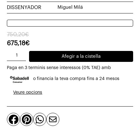
DISSENYADOR
Miguel Milá
El
El
750,20
€
preu
preu
675,18
€
original
actual
quantitat
Afegir a la cistella
era:
és:
de
750,20€.
675,18€.
Paga en 3 terminis sense interessos (0% TAE) amb
Llum
o financia la teva compra fins a 24 mesos
de
sobretaula
Veure opcions
portàtil
Cestita
Alubat




Santa
&
Cole