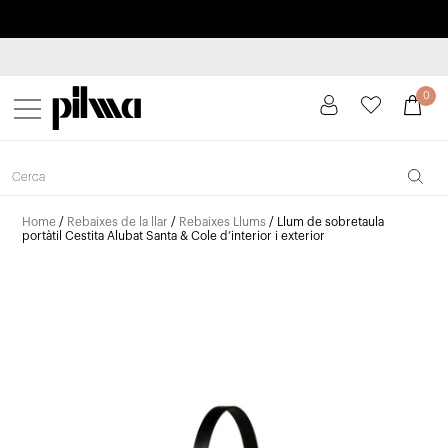
Paga a plaços fins a 3 mesos sense interessos 0% TAE
pilma
0
Home
/
Rebaixes de la llar
/
Rebaixes Llums
/ Llum de sobretaula
portàtil Cestita Alubat Santa & Cole d’interior i exterior